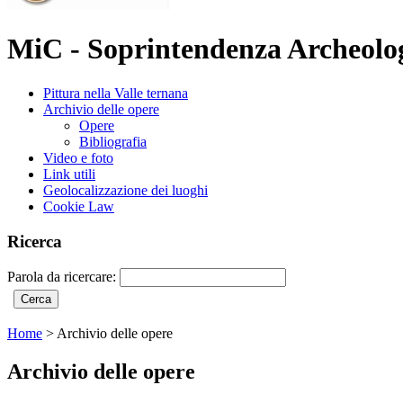
MiC - Soprintendenza Archeolog
Pittura nella Valle ternana
Archivio delle opere
Opere
Bibliografia
Video e foto
Link utili
Geolocalizzazione dei luoghi
Cookie Law
Ricerca
Parola da ricercare:
Home
>
Archivio delle opere
Archivio delle opere