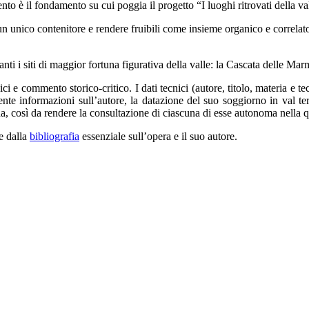
ento è il fondamento su cui poggia il progetto “I luoghi ritrovati della va
n unico contenitore e rendere fruibili come insieme organico e correlat
uranti i siti di maggior fortuna figurativa della valle: la Cascata delle M
i e commento storico-critico. I dati tecnici (autore, titolo, materia e te
mente informazioni sull’autore, la datazione del suo soggiorno in val t
a, così da rendere la consultazione di ciascuna di esse autonoma nella qu
e dalla
bibliografia
essenziale sull’opera e il suo autore.