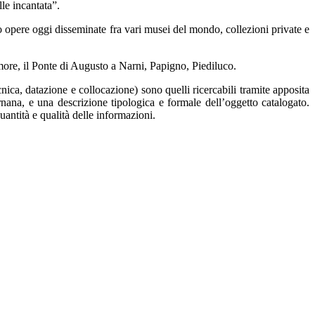
lle incantata”.
o opere oggi disseminate fra vari musei del mondo, collezioni private e
armore, il Ponte di Augusto a Narni, Papigno, Piediluco.
cnica, datazione e collocazione) sono quelli ricercabili tramite apposita
ernana, e una descrizione tipologica e formale dell’oggetto catalogato.
antità e qualità delle informazioni.