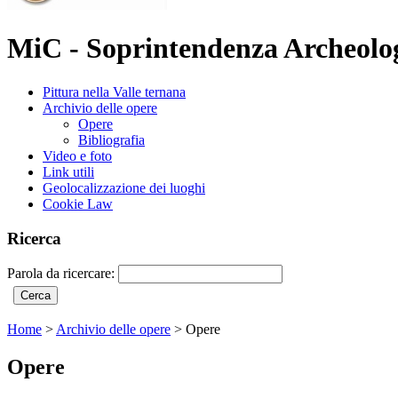
MiC - Soprintendenza Archeolog
Pittura nella Valle ternana
Archivio delle opere
Opere
Bibliografia
Video e foto
Link utili
Geolocalizzazione dei luoghi
Cookie Law
Ricerca
Parola da ricercare:
Home
>
Archivio delle opere
>
Opere
Opere